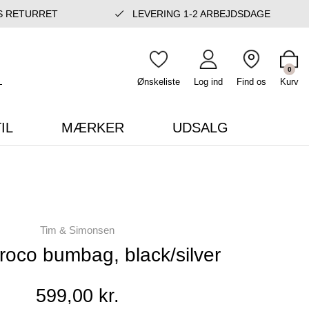
S RETURRET
LEVERING 1-2 ARBEJDSDAGE
0
Ønskeliste
Log ind
Find os
Kurv
IL
MÆRKER
UDSALG
Tim & Simonsen
roco bumbag, black/silver
599,00 kr.