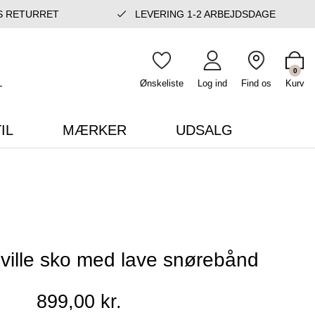
S RETURRET
LEVERING 1-2 ARBEJDSDAGE
0
Ønskeliste
Log ind
Find os
Kurv
IL
MÆRKER
UDSALG
ille sko med lave snørebånd
899,00 kr.