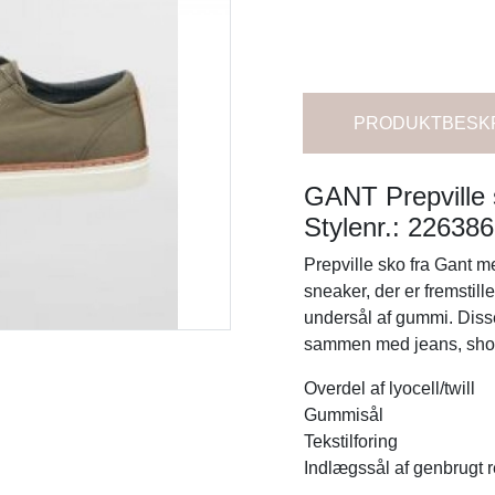
PRODUKTBESK
GANT
Prepvill
Stylenr.: 22638
Prepville sko fra Gant m
sneaker, der er fremstill
undersål af gummi. Disse
sammen med jeans, shor
Overdel af lyocell/twill
Gummisål
Tekstilforing
Indlægssål af genbrugt 