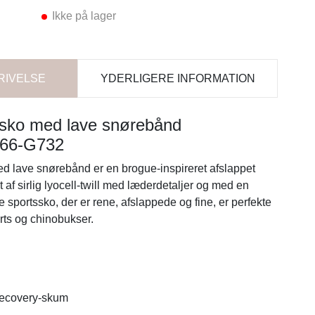
Ikke på lager
RIVELSE
YDERLIGERE INFORMATION
e sko med lave snørebånd
666-G732
ed lave snørebånd er en brogue-inspireret afslappet
et af sirlig lyocell-twill med læderdetaljer og med en
 sportssko, der er rene, afslappede og fine, er perfekte
ts og chinobukser.
recovery-skum