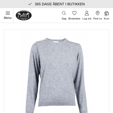
365 DAGE ÅBENT I BUTIKKEN
0
Menu
Søg
Ønskeliste
Log ind
Find os
Kurv