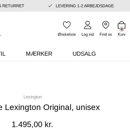
S RETURRET
LEVERING 1-2 ARBEJDSDAGE
0
Ønskeliste
Log ind
Find os
Kurv
IL
MÆRKER
UDSALG
Lexington
Lexington Original, unisex
1.495,00 kr.