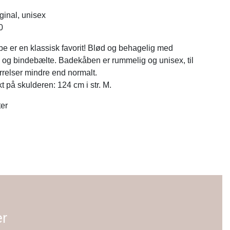
inal, unisex
0
e er en klassisk favorit! Blød og behagelig med
n og bindebælte. Badekåben er rummelig og unisex, til
rrelser mindre end normalt.
 på skulderen: 124 cm i str. M.
ter
er