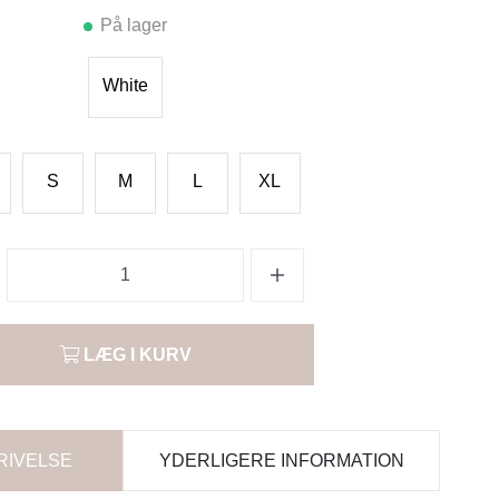
På lager
White
S
M
L
XL
LÆG I KURV
RIVELSE
YDERLIGERE INFORMATION