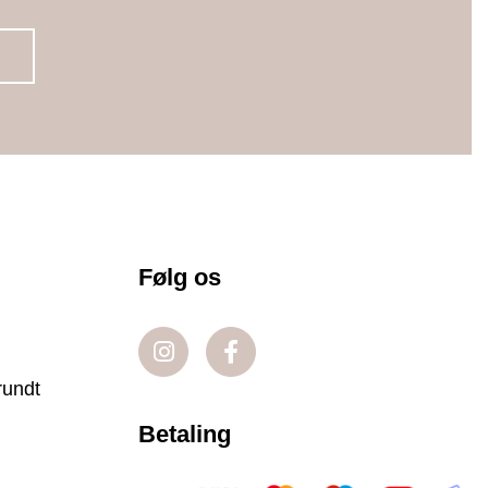
Følg os
rundt
Betaling