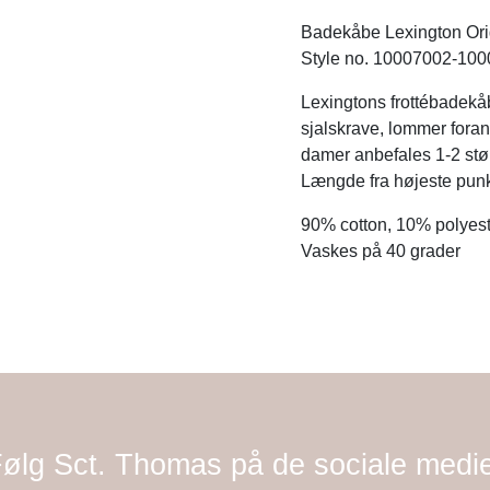
Badekåbe Lexington Orig
Style no. 10007002-100
Lexingtons frottébadekåb
sjalskrave, lommer fora
damer anbefales 1-2 stø
Længde fra højeste punkt
90% cotton, 10% polyes
Vaskes på 40 grader
ølg Sct. Thomas på de sociale medi