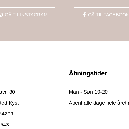
GÅ TIL INSTAGRAM
GÅ TIL FACEBOOK
Åbningstider
avn 30
Man - Søn 10-20
ted Kyst
Åbent alle dage hele året 
64299
2543