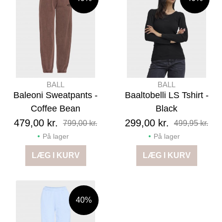
BALL
BALL
Baleoni Sweatpants -
Baaltobelli LS Tshirt -
Coffee Bean
Black
479,00 kr.
299,00 kr.
799,00 kr.
499,95 kr.
På lager
På lager
LÆG I KURV
LÆG I KURV
40%