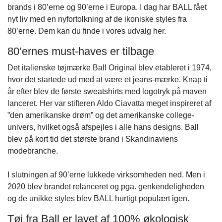
brands i 80’erne og 90’erne i Europa. I dag har BALL fået
nyt liv med en nyfortolkning af de ikoniske styles fra
80’erne. Dem kan du finde i vores udvalg her.
80’ernes must-haves er tilbage
Det italienske tøjmærke Ball Original blev etableret i 1974,
hvor det startede ud med at være et jeans-mærke. Knap ti
år efter blev de første sweatshirts med logotryk på maven
lanceret. Her var stifteren Aldo Ciavatta meget inspireret af
”den amerikanske drøm” og det amerikanske college-
univers, hvilket også afspejles i alle hans designs. Ball
blev på kort tid det største brand i Skandinaviens
modebranche.
I slutningen af 90’erne lukkede virksomheden ned. Men i
2020 blev brandet relanceret og pga. genkendeligheden
og de unikke styles blev BALL hurtigt populært igen.
Tøj fra Ball er lavet af 100% økologisk