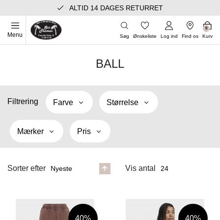
ALTID 14 DAGES RETURRET
0
Menu
Søg
Ønskeliste
Log ind
Find os
Kurv
BALL
Filtrering
Farve
Størrelse
Mærker
Pris
Sorter efter
Vis antal
40%
40%