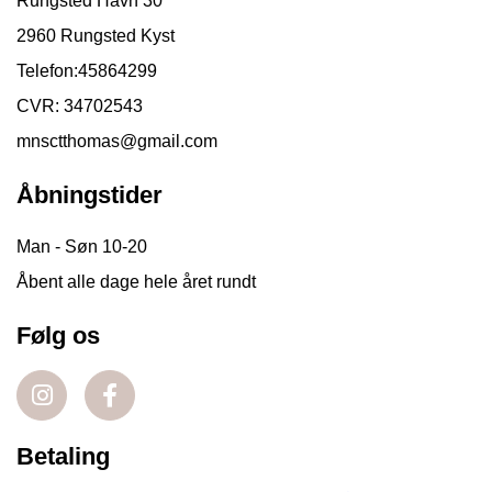
Rungsted Havn 30
2960 Rungsted Kyst
Telefon:
45864299
CVR: 34702543
mnsctthomas@gmail.com
Åbningstider
Man - Søn 10-20
Åbent alle dage hele året rundt
Følg os
Betaling