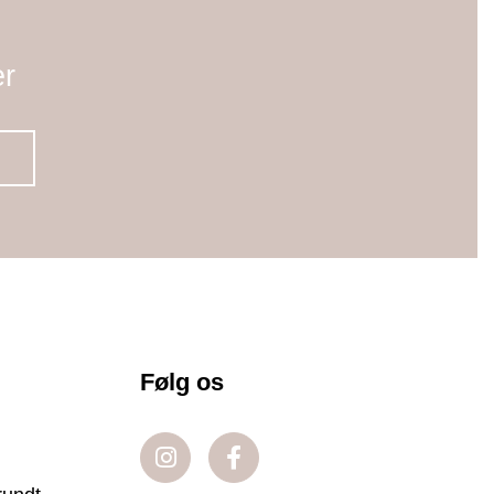
er
Følg os