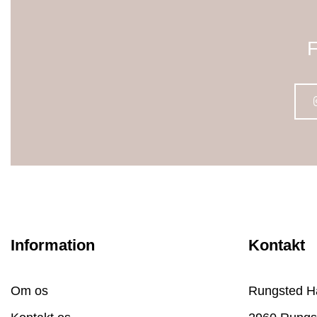
F
Information
Kontakt
Om os
Rungsted H