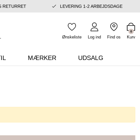
S RETURRET
LEVERING 1-2 ARBEJDSDAGE
0
Ønskeliste
Log ind
Find os
Kurv
IL
MÆRKER
UDSALG