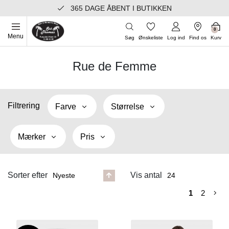
365 DAGE ÅBENT I BUTIKKEN
0
Menu
Søg
Ønskeliste
Log ind
Find os
Kurv
Rue de Femme
Filtrering
Farve
Størrelse
Mærker
Pris
Sorter efter
Vis antal
1
2