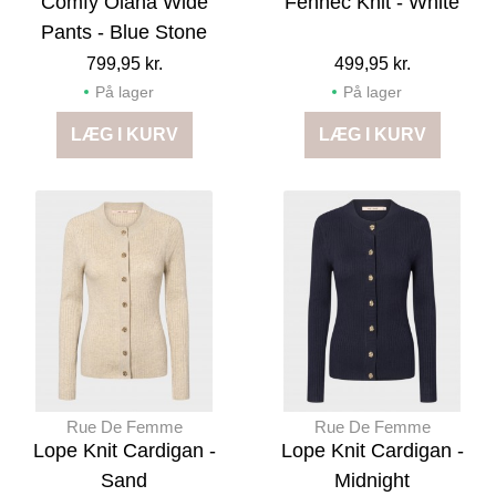
Comfy Olana Wide
Fennec Knit - White
Pants - Blue Stone
799,95 kr.
499,95 kr.
På lager
På lager
LÆG I KURV
LÆG I KURV
Rue De Femme
Rue De Femme
Lope Knit Cardigan -
Lope Knit Cardigan -
Sand
Midnight