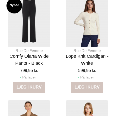
Nyhed
Rue De Femme
Rue De Femme
Comfy Olana Wide
Lope Knit Cardigan -
Pants - Black
White
799,95 kr.
599,95 kr.
På lager
På lager
LÆG I KURV
LÆG I KURV