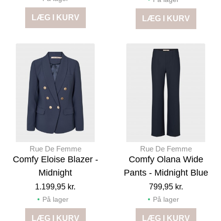
LÆG I KURV
LÆG I KURV
Rue De Femme
Rue De Femme
Comfy Eloise Blazer -
Comfy Olana Wide
Midnight
Pants - Midnight Blue
1.199,95 kr.
799,95 kr.
På lager
På lager
LÆG I KURV
LÆG I KURV