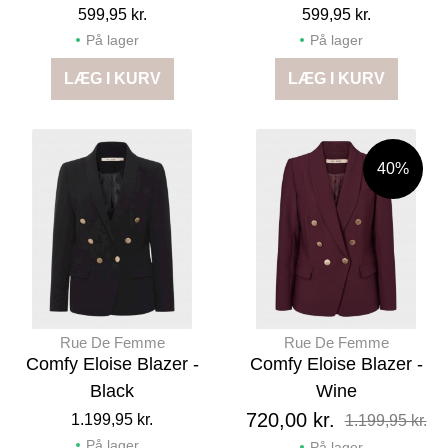
599,95 kr.
599,95 kr.
På lager
På lager
LÆG I KURV
LÆG I KURV
40%
Rue De Femme
Rue De Femme
Comfy Eloise Blazer -
Comfy Eloise Blazer -
Black
Wine
720,00 kr.
1.199,95 kr.
1.199,95 kr.
På lager
På lager