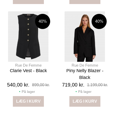
40%
40%
Rue De Femme
Rue De Femme
Clarie Vest - Black
Piny Nelly Blazer -
Black
540,00 kr.
719,00 kr.
899,00 kr.
1.199,00 kr.
På lager
På lager
LÆG I KURV
LÆG I KURV