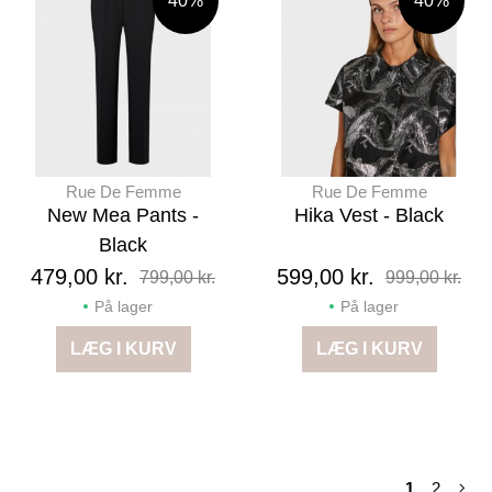
40%
40%
Rue De Femme
Rue De Femme
New Mea Pants -
Hika Vest - Black
Black
479,00 kr.
599,00 kr.
799,00 kr.
999,00 kr.
På lager
På lager
LÆG I KURV
LÆG I KURV
1
2