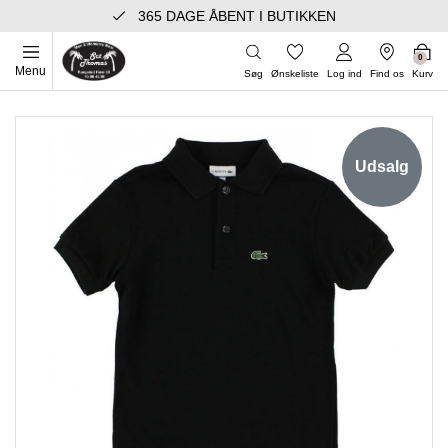
365 DAGE ÅBENT I BUTIKKEN
0
Menu
Søg
Ønskeliste
Log ind
Find os
Kurv
Udsalg