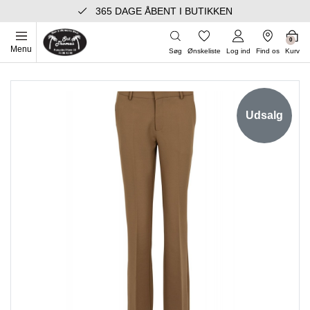
365 DAGE ÅBENT I BUTIKKEN
0
Menu
Søg
Ønskeliste
Log ind
Find os
Kurv
Udsalg