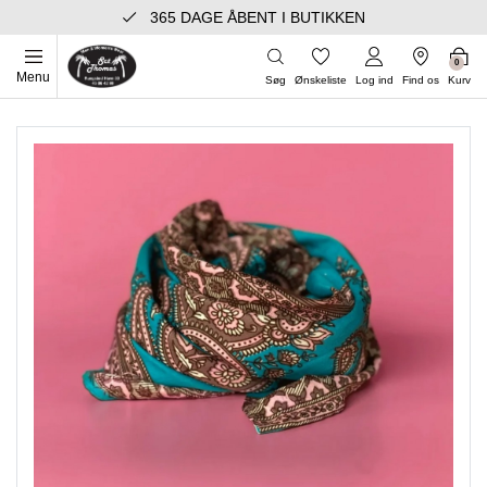
365 DAGE ÅBENT I BUTIKKEN
0
Menu
Søg
Ønskeliste
Log ind
Find os
Kurv