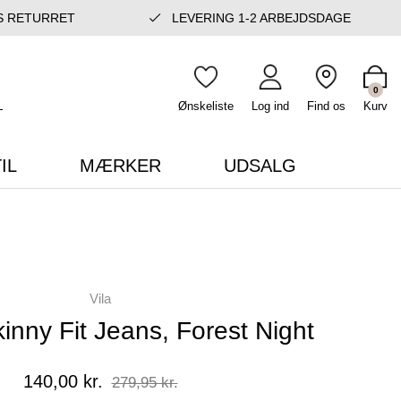
S RETURRET
LEVERING 1-2 ARBEJDSDAGE
0
Ønskeliste
Log ind
Find os
Kurv
IL
MÆRKER
UDSALG
Vila
inny Fit Jeans, Forest Night
140,00 kr.
279,95 kr.