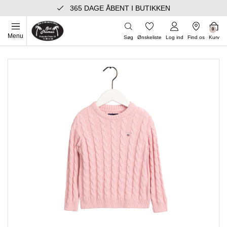
365 DAGE ÅBENT I BUTIKKEN
0
Menu
Søg
Ønskeliste
Log ind
Find os
Kurv