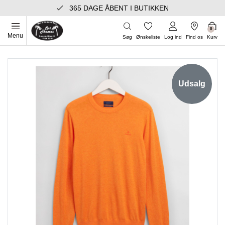
365 DAGE ÅBENT I BUTIKKEN
0
Menu
Søg
Ønskeliste
Log ind
Find os
Kurv
Udsalg