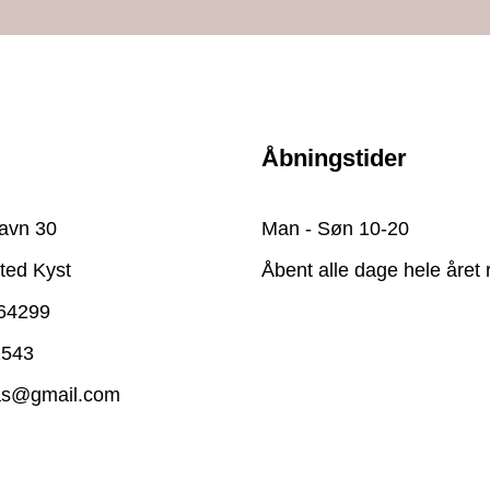
Åbningstider
avn 30
Man - Søn 10-20
ted Kyst
Åbent alle dage hele året 
64299
2543
as@gmail.com