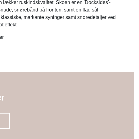
n lækker ruskindskvalitet. Skoen er en 'Docksides'-
nude, snørebånd på fronten, samt en flad sål.
klassiske, markante syninger samt snøredetaljer ved
t effekt.
er
er