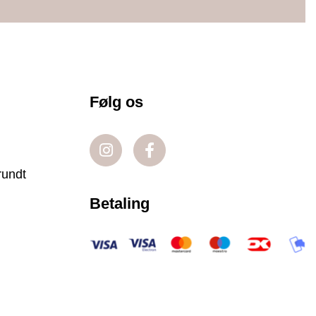
Følg os
rundt
Betaling