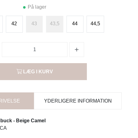
På lager
42
43
43,5
44
44,5
LÆG I KURV
RIVELSE
YDERLIGERE INFORMATION
buck - Beige Camel
ECA