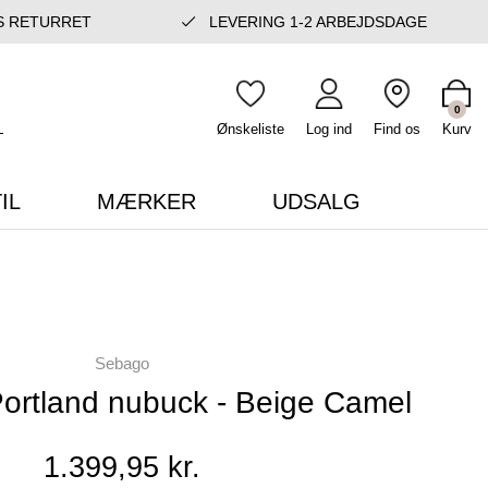
S RETURRET
LEVERING 1-2 ARBEJDSDAGE
0
Ønskeliste
Log ind
Find os
Kurv
IL
MÆRKER
UDSALG
Sebago
ortland nubuck - Beige Camel
1.399,95 kr.