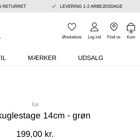
S RETURRET
LEVERING 1-2 ARBEJDSDAGE
0
Ønskeliste
Log ind
Find os
Kurv
IL
MÆRKER
UDSALG
Eja
kuglestage 14cm - grøn
199,00 kr.