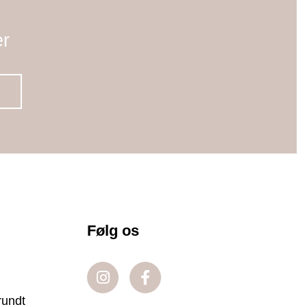
er
Følg os
rundt