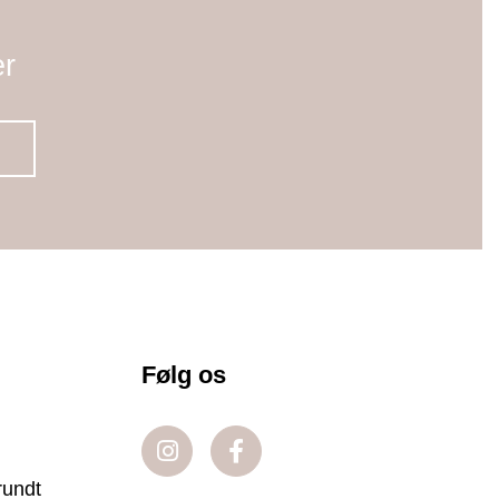
er
Følg os
rundt