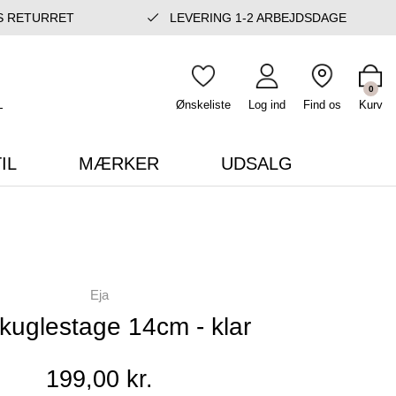
S RETURRET
LEVERING 1-2 ARBEJDSDAGE
0
Ønskeliste
Log ind
Find os
Kurv
IL
MÆRKER
UDSALG
Eja
kuglestage 14cm - klar
199,00 kr.