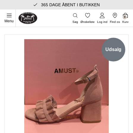
365 DAGE ÅBENT I BUTIKKEN
0
Menu
Søg
Ønskeliste
Log ind
Find os
Kurv
Udsalg