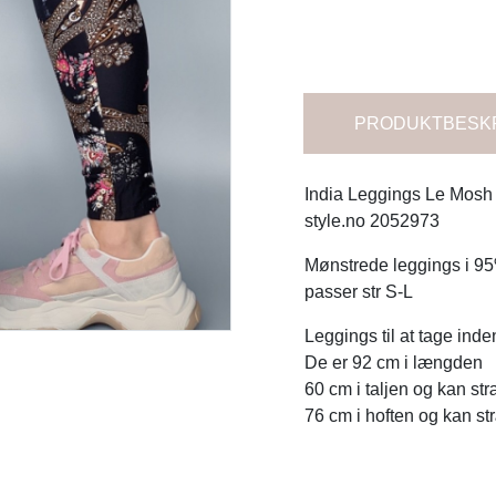
PRODUKTBESK
India Leggings Le Mosh
style.no 2052973
Mønstrede leggings i 9
passer str S-L
Leggings til at tage inde
De er 92 cm i længden
60 cm i taljen og kan st
76 cm i hoften og kan st