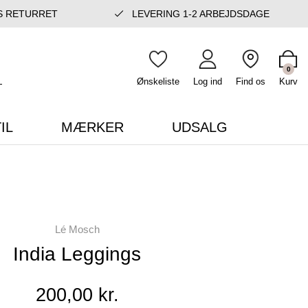
S RETURRET
LEVERING 1-2 ARBEJDSDAGE
0
Ønskeliste
Log ind
Find os
Kurv
IL
MÆRKER
UDSALG
Lé Mosch
India Leggings
200,00 kr.