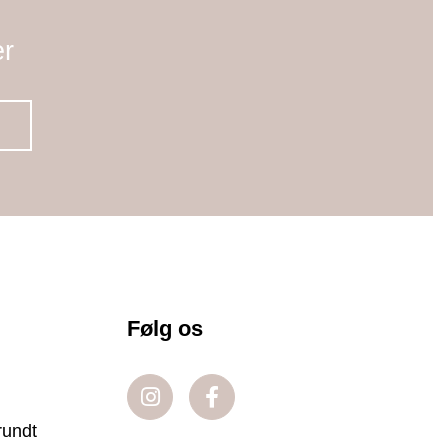
er
Følg os
rundt