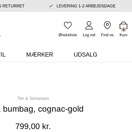
S RETURRET
LEVERING 1-2 ARBEJDSDAGE
0
Ønskeliste
Log ind
Find os
Kurv
IL
MÆRKER
UDSALG
Tim & Simonsen
 bumbag, cognac-gold
799,00 kr.