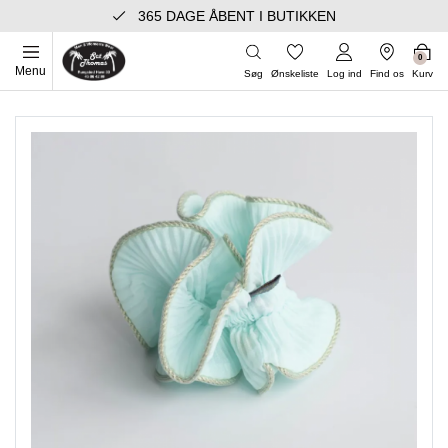
365 DAGE ÅBENT I BUTIKKEN
0
Menu
Søg
Ønskeliste
Log ind
Find os
Kurv