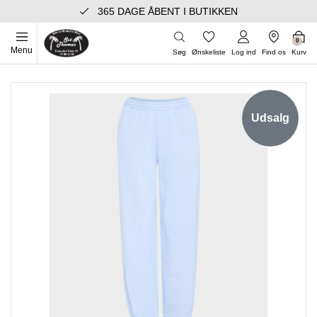
365 DAGE ÅBENT I BUTIKKEN
0
Menu
Søg
Ønskeliste
Log ind
Find os
Kurv
Udsalg