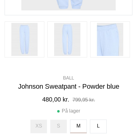
BALL
Johnson Sweatpant - Powder blue
480,00 kr.
799,95 kr.
På lager
XS
S
M
L