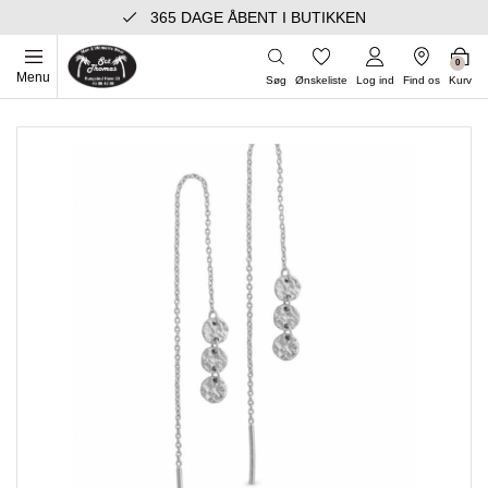
365 DAGE ÅBENT I BUTIKKEN
0
Menu
Søg
Ønskeliste
Log ind
Find os
Kurv