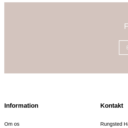
F
Information
Kontakt
Om os
Rungsted H