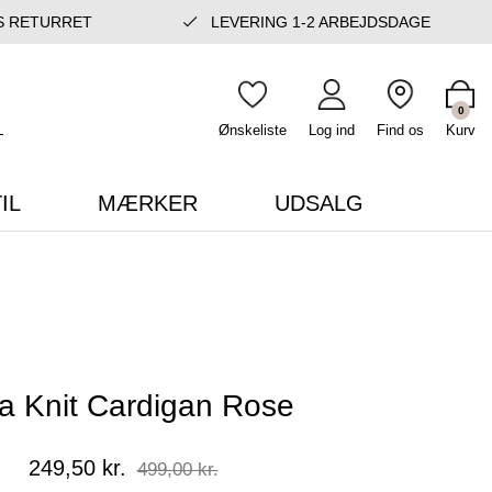
S RETURRET
LEVERING 1-2 ARBEJDSDAGE
0
Ønskeliste
Log ind
Find os
Kurv
IL
MÆRKER
UDSALG
a Knit Cardigan Rose
249,50 kr.
499,00 kr.