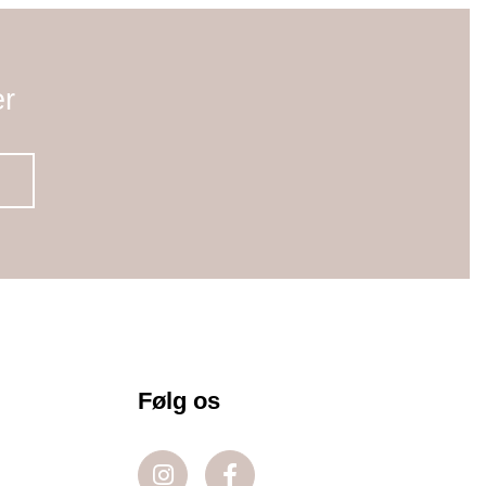
er
Følg os