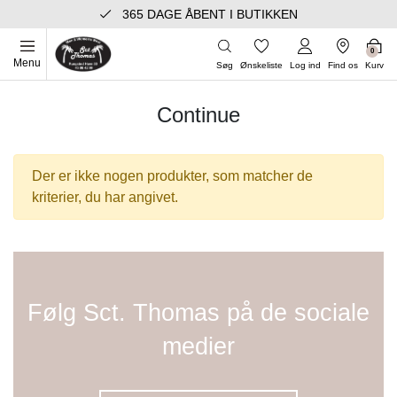
365 DAGE ÅBENT I BUTIKKEN
0
Menu
Søg
Ønskeliste
Log ind
Find os
Kurv
Continue
Der er ikke nogen produkter, som matcher de
kriterier, du har angivet.
Følg Sct. Thomas på de sociale
medier