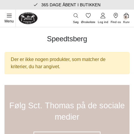
365 DAGE ÅBENT I BUTIKKEN
0
Menu
Søg
Ønskeliste
Log ind
Find os
Kurv
Speedtsberg
Der er ikke nogen produkter, som matcher de
kriterier, du har angivet.
Følg Sct. Thomas på de sociale
medier