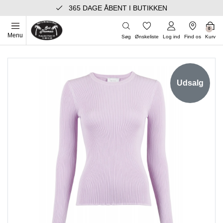
365 DAGE ÅBENT I BUTIKKEN
0
Menu
Søg
Ønskeliste
Log ind
Find os
Kurv
Udsalg