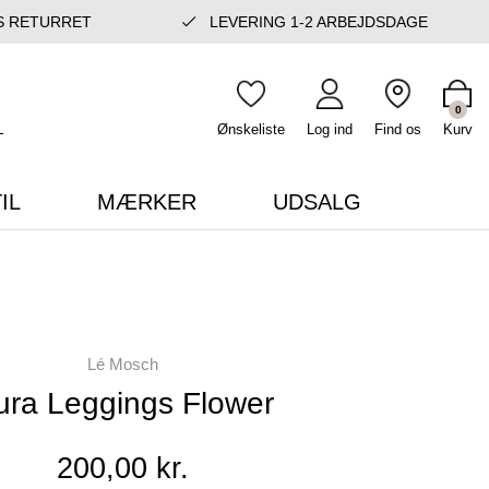
S RETURRET
LEVERING 1-2 ARBEJDSDAGE
0
Ønskeliste
Log ind
Find os
Kurv
IL
MÆRKER
UDSALG
Lé Mosch
ura Leggings Flower
200,00 kr.