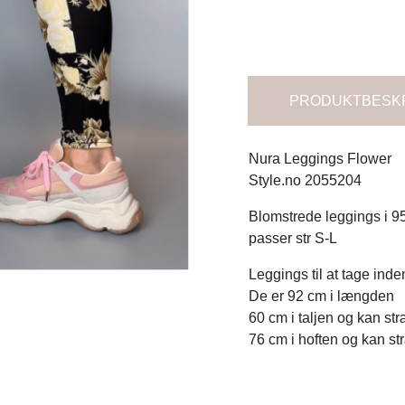
PRODUKTBESK
Nura Leggings Flower
Style.no 2055204
Blomstrede leggings i 
passer str S-L
Leggings til at tage inde
De er 92 cm i længden
60 cm i taljen og kan st
76 cm i hoften og kan st