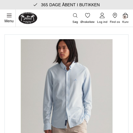
365 DAGE ÅBENT I BUTIKKEN
0
Menu
Søg
Ønskeliste
Log ind
Find os
Kurv