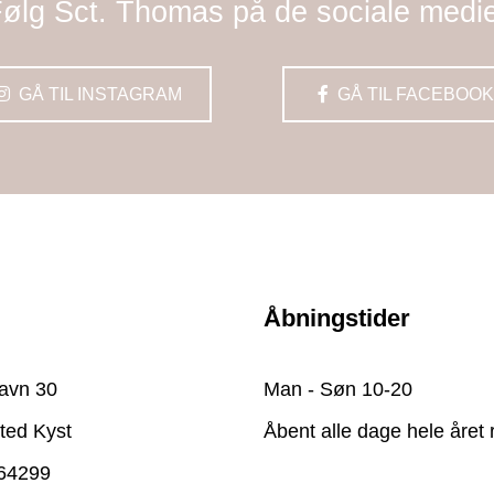
ølg Sct. Thomas på de sociale medi
GÅ TIL INSTAGRAM
GÅ TIL FACEBOOK
Åbningstider
avn 30
Man - Søn 10-20
ted Kyst
Åbent alle dage hele året 
64299