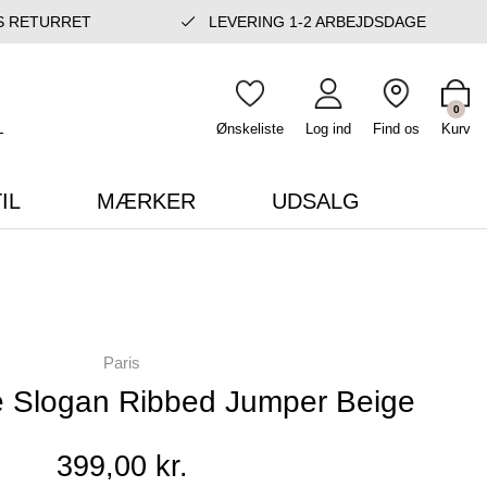
S RETURRET
LEVERING 1-2 ARBEJDSDAGE
0
Ønskeliste
Log ind
Find os
Kurv
IL
MÆRKER
UDSALG
Paris
 Slogan Ribbed Jumper Beige
399,00 kr.