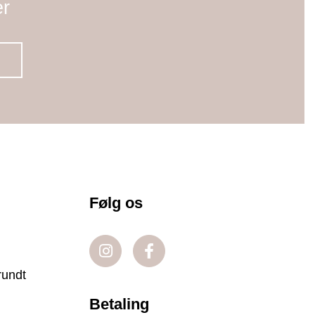
er
Følg os
rundt
Betaling