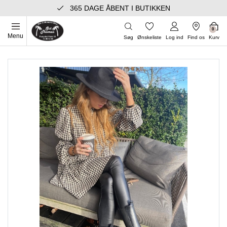
365 DAGE ÅBENT I BUTIKKEN
0
Menu
Søg
Ønskeliste
Log ind
Find os
Kurv