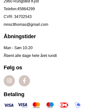
2960 Rungsted Kyst
Telefon:
45864299
CVR: 34702543
mnsctthomas@gmail.com
Åbningstider
Man - Søn 10-20
Åbent alle dage hele året rundt
Følg os
Betaling