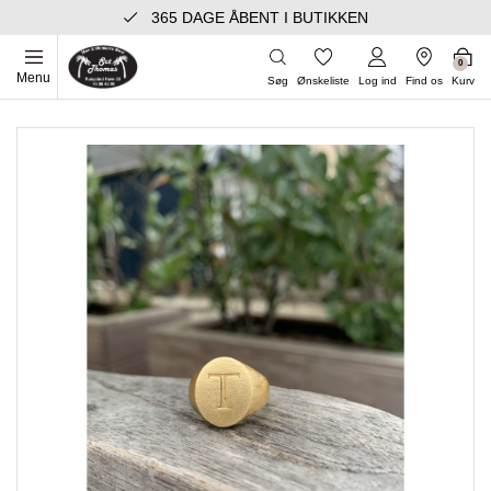
365 DAGE ÅBENT I BUTIKKEN
0
Menu
Søg
Ønskeliste
Log ind
Find os
Kurv