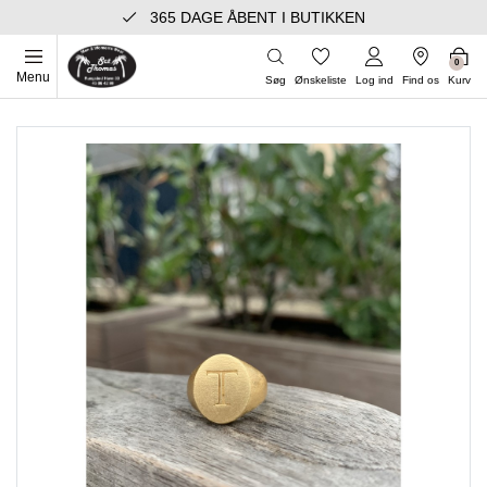
365 DAGE ÅBENT I BUTIKKEN
0
Menu
Søg
Ønskeliste
Log ind
Find os
Kurv