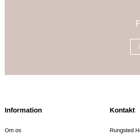
F
Information
Kontakt
Om os
Rungsted H