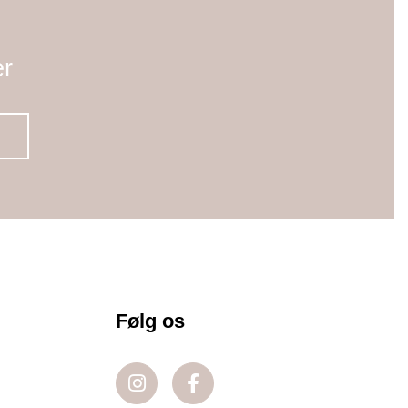
er
Følg os