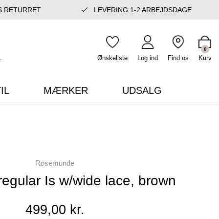
S RETURRET
LEVERING 1-2 ARBEJDSDAGE
0
Ønskeliste
Log ind
Find os
Kurv
IL
MÆRKER
UDSALG
Rosemunde
t regular Is w/wide lace, brown
499,00 kr.