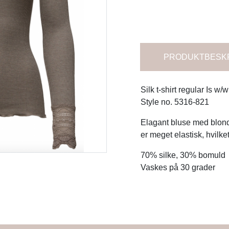
PRODUKTBESK
Silk t-shirt regular Is w
Style no. 5316-821
Elagant bluse med blond
er meget elastisk, hvilke
70% silke, 30% bomuld
Vaskes på 30 grader