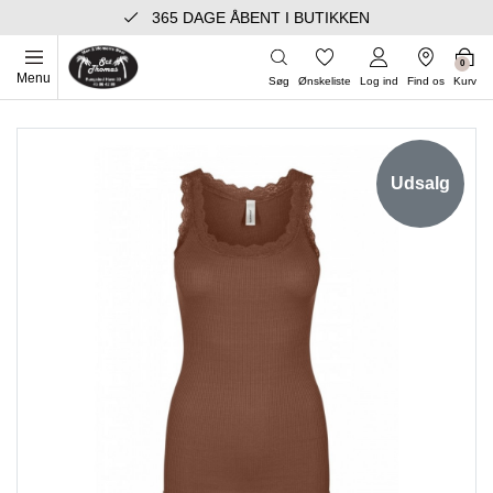
365 DAGE ÅBENT I BUTIKKEN
0
Menu
Søg
Ønskeliste
Log ind
Find os
Kurv
Udsalg