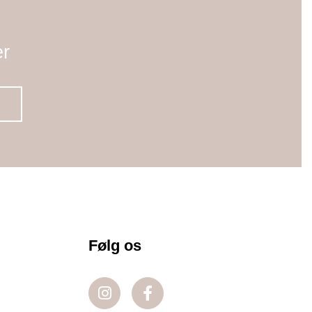
er
Følg os