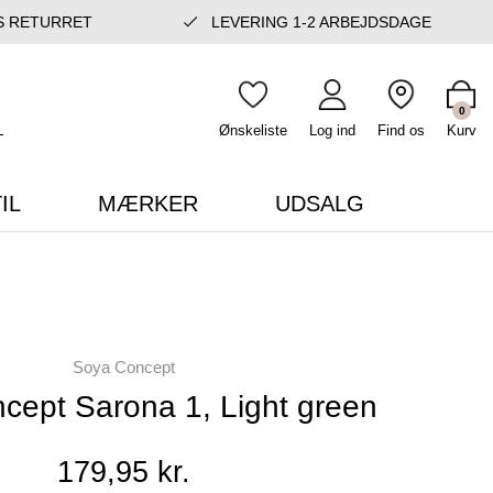
S RETURRET
LEVERING 1-2 ARBEJDSDAGE
0
Ønskeliste
Log ind
Find os
Kurv
IL
MÆRKER
UDSALG
Soya Concept
cept Sarona 1, Light green
179,95 kr.