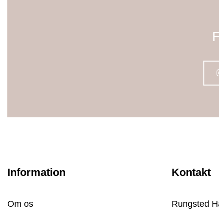
F
Information
Kontakt
Om os
Rungsted H