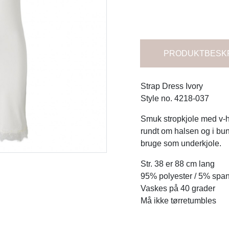
PRODUKTBESK
Strap Dress Ivory
Style no. 4218-037
Smuk stropkjole med v-ha
rundt om halsen og i bund
bruge som underkjole.
Str. 38 er 88 cm lang
95% polyester / 5% spa
Vaskes på 40 grader
Må ikke tørretumbles