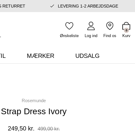
S RETURRET
LEVERING 1-2 ARBEJDSDAGE
0
Ønskeliste
Log ind
Find os
Kurv
IL
MÆRKER
UDSALG
Rosemunde
Strap Dress Ivory
249,50 kr.
499,00 kr.