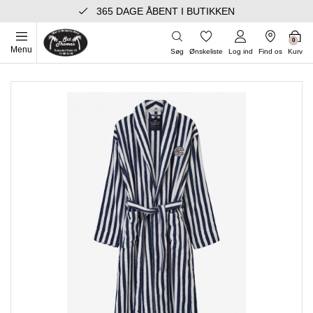
365 DAGE ÅBENT I BUTIKKEN
0
Menu
Søg
Ønskeliste
Log ind
Find os
Kurv