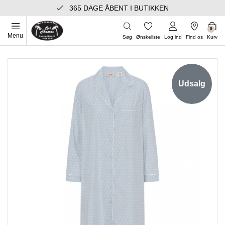
365 DAGE ÅBENT I BUTIKKEN
0
Menu
Søg
Ønskeliste
Log ind
Find os
Kurv
Udsalg