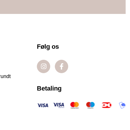
Følg os
rundt
Betaling