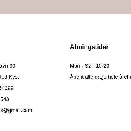
Åbningstider
avn 30
Man - Søn 10-20
ted Kyst
Åbent alle dage hele året 
64299
2543
as@gmail.com