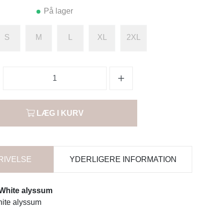
På lager
S
M
L
XL
2XL
LÆG I KURV
RIVELSE
YDERLIGERE INFORMATION
- White alyssum
ite alyssum