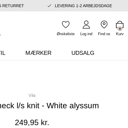
S RETURRET
LEVERING 1-2 ARBEJDSDAGE
0
Ønskeliste
Log ind
Find os
Kurv
IL
MÆRKER
UDSALG
Vila
neck l/s knit - White alyssum
249,95 kr.