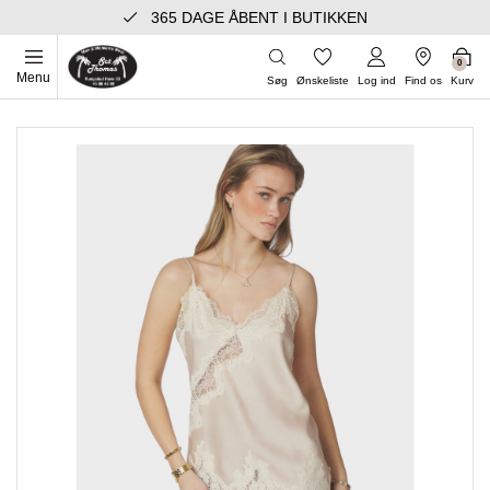
365 DAGE ÅBENT I BUTIKKEN
0
Menu
Søg
Ønskeliste
Log ind
Find os
Kurv