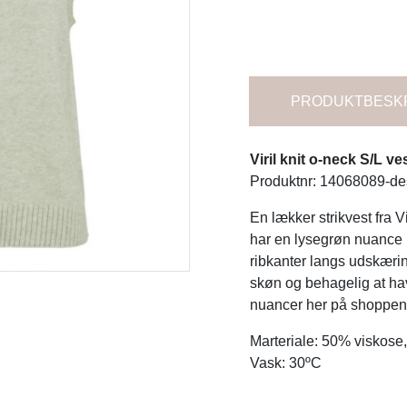
PRODUKTBESK
Viril knit o-neck S/L ve
Produktnr: 14068089-de
En lækker strikvest fra 
har en lysegrøn nuance 
ribkanter langs udskærin
skøn og behagelig at hav
nuancer her på shoppen
Marteriale: 50% viskose
Vask: 30ºC