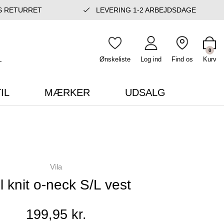
S RETURRET
LEVERING 1-2 ARBEJDSDAGE
0
Ønskeliste
Log ind
Find os
Kurv
IL
MÆRKER
UDSALG
Vila
il knit o-neck S/L vest
199,95 kr.