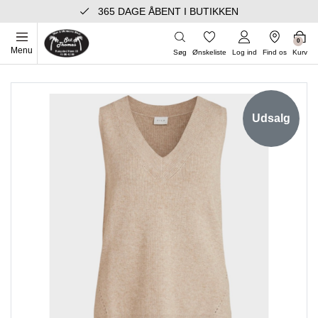
365 DAGE ÅBENT I BUTIKKEN
0
Menu
Søg
Ønskeliste
Log ind
Find os
Kurv
Udsalg