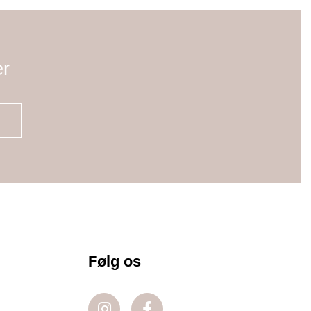
er
Følg os