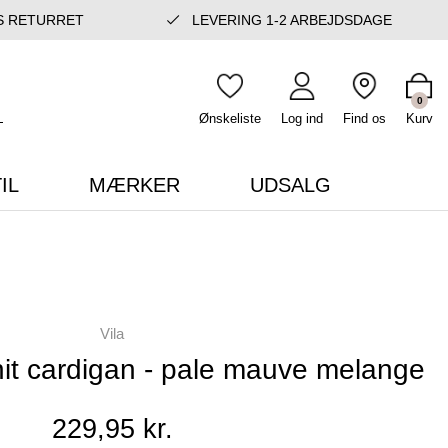
S RETURRET
LEVERING 1-2 ARBEJDSDAGE
0
Ønskeliste
Log ind
Find os
Kurv
IL
MÆRKER
UDSALG
Vila
knit cardigan - pale mauve melange
229,95 kr.