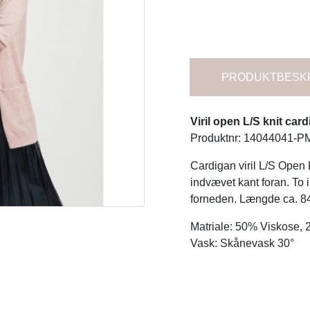
PRODUKTBESK
Viril open L/S knit ca
Produktnr: 14044041-P
Cardigan viril L/S Open 
indvævet kant foran. To 
forneden. Længde ca. 84 
Matriale: 50% Viskose,
Vask: Skånevask 30°