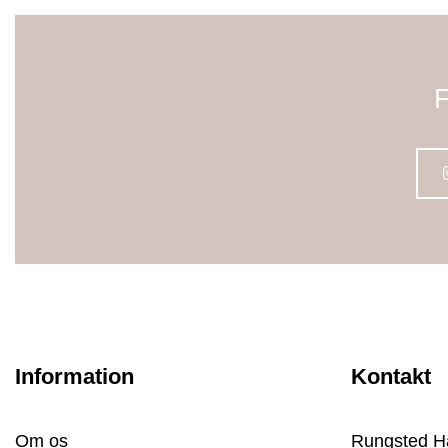
F
Information
Kontakt
Om os
Rungsted H